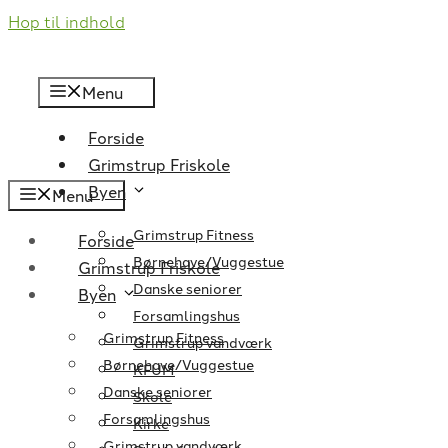
Hop til indhold
Menu
Forside
Grimstrup Friskole
Byen
Menu
Grimstrup Fitness
Forside
Børnehave/Vuggestue
Grimstrup Friskole
Danske seniorer
Byen
Forsamlingshus
Grimstrup Fitness
Grimstrup vandværk
Børnehave/Vuggestue
KFUM
Danske seniorer
Skole
Forsamlingshus
Kirke
Grimstrup vandværk