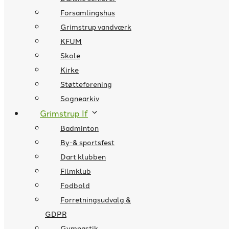
Forsamlingshus
Grimstrup vandværk
KFUM
Skole
Kirke
Støtteforening
Sognearkiv
Grimstrup If
Badminton
By-& sportsfest
Dart klubben
Filmklub
Fodbold
Forretningsudvalg &
GDPR
Gymnastik