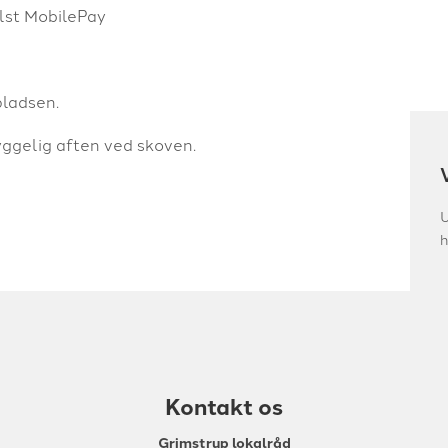
elst MobilePay
pladsen.
yggelig aften ved skoven.
U
h
Kontakt os
Grimstrup lokalråd