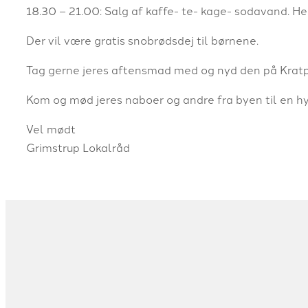
18.30 – 21.00: Salg af kaffe- te- kage- sodavand. H
Der vil være gratis snobrødsdej til børnene.
Tag gerne jeres aftensmad med og nyd den på Krat
Kom og mød jeres naboer og andre fra byen til en h
Vel mødt
Grimstrup Lokalråd