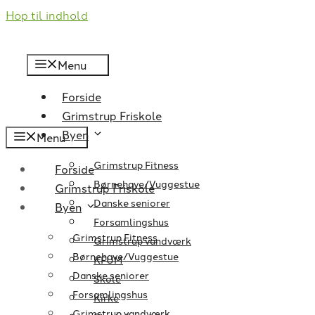
Hop til indhold
Menu
Forside
Grimstrup Friskole
Byen
Menu
Grimstrup Fitness
Forside
Børnehave/Vuggestue
Grimstrup Friskole
Danske seniorer
Byen
Forsamlingshus
Grimstrup Fitness
Grimstrup vandværk
Børnehave/Vuggestue
KFUM
Danske seniorer
Skole
Forsamlingshus
Kirke
Grimstrup vandværk