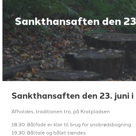
Sankthansaften den 23.
Sankthansaften den 23. juni i
Afholdes, traditionen tro, på Kratpladsen
18.30: Bålfade er klar til brug for snobrødsbagning.
19.30: Båltale og bålet tændes.