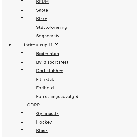
KFUM
Skole
Kirke
Støtteforening
Sognearkiv
Grimstrup If
Badminton
By-& sportsfest
Dart klubben
Filmklub
Fodbold
Forretningsudvalg &
GDPR
Gymnastik
Hockey
Kiosk